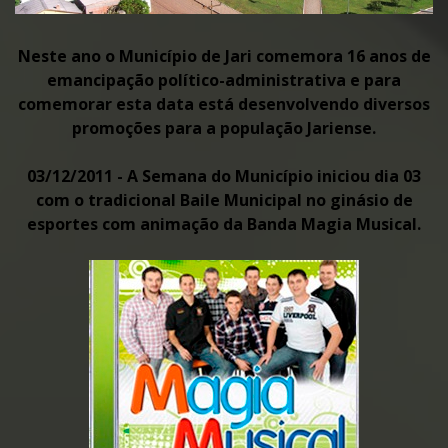
Neste ano o Município de Jari comemora 16 anos de
emancipação político-administrativa e para
comemorar esta data está desenvolvendo diversos
promoções para a população Jariense.
03/12/2011 - A Semana do Município iniciou dia 03
com o tradicional Baile Municipal no ginásio de
esportes com animação da Banda Magia Musical.