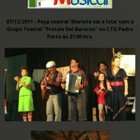
07/12/2011 - Peça teatral 'Marieta vai a luta' com o
Grupo Teatral "Frotole Del Baracon" no CTG Pedro
Porto às 21:00 Hrs.