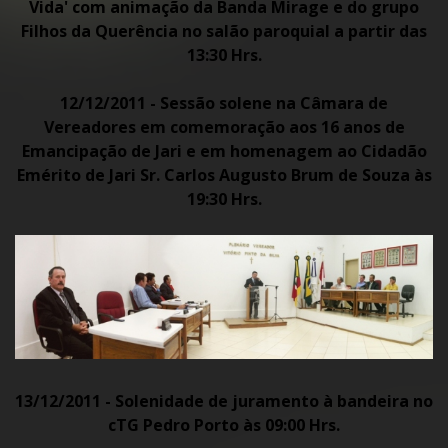
Vida' com animação da Banda Mirage e do grupo
Filhos da Querência no salão paroquial a partir das
13:30 Hrs.
12/12/2011 - Sessão solene na Câmara de
Vereadores em comemoração aos 16 anos de
Emancipação de Jari e em homenagem ao Cidadão
Emérito de Jari Sr. Carlos Augusto Brum de Souza
às
19:30 Hrs.
13/12/2011 - Solenidade de juramento à bandeira no
cTG Pedro Porto às 09:00 Hrs.