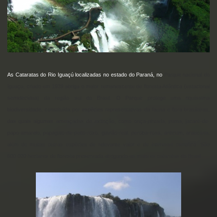
As Cataratas do Rio Iguaçú localizadas no estado do Paraná, no
Parque nacional do
Iguaçu, criado em 1939 abriga o maior remanescente de floresta Atlântica (estacional
semidecídua) da região sul do Brasil. O Parque protege uma riquíssima
biodiversidade, constituída por espécies representativas da fauna e flora brasileiras,
das quais algumas ameaçadas de extinção, como onça-pintada, puma, jacaré-de-
papo-amarelo, papagaio-de-peito-roxo, gavião-real, peroba-rosa, ariticum, araucária,
além de muitas outras espécies de relevante valor e de interesse cientifico. São
600.000 hectares de floresta preservada abrigando as maiores cataratas do Brasil.