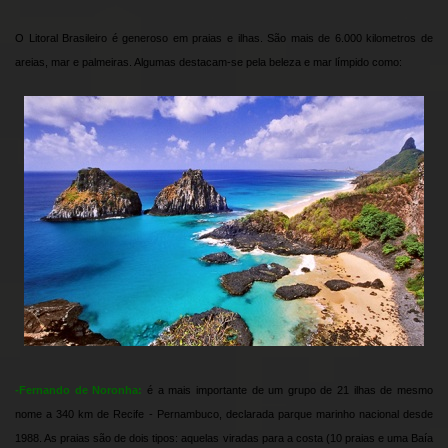
O Litoral Brasileiro é generoso em praias e ilhas. São mais de 6.000 kilometros de
areias, mar e palmeiras. Algumas destacam-se pela beleza e mar límpido como:
-
Fernando de Noronha:
é a mais importante de um grupo de 21 ilhas de mesmo
nome a 340 km de Recife - Pernambuco, declarada parque marinho nacional desde
1988. As praias são de dois tipos: aquelas viradas para a costa (10 praias e uma Baía