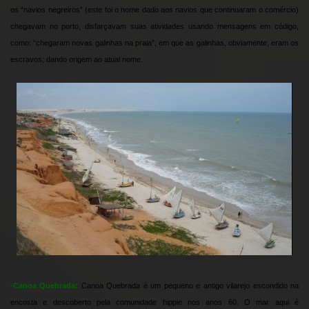
os “navios negreiros” (este foi o nome dado aos navios que continuaram o comércio)
chegavam no porto, disfarçavam suas atividades usando mensagens em código,
como: “chegaram novas galinhas na praia”, em que as galinhas, obviamente, eram os
escravos; dando origem ao atual nome.
-Canoa Quebrada:
Canoa Quebrada é um pequeno e antigo vilarejo escondido na
encosta e descoberto pela comunidade hippie nos anos 60. O mar aqui é