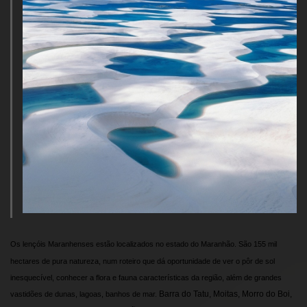
Os lençóis Maranhenses estão localizados no estado do Maranhão. São
155 mil
hectares de pura natureza, num roteiro que dá oportunidade de ver o pôr de sol
inesquecível, conhecer a flora e fauna características da região, além de grandes
Barra do Tatu, Moitas, Morro do Boi,
vastidões de dunas, lagoas, banhos de mar.