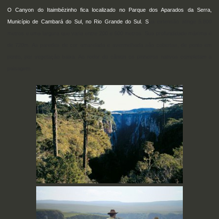
O Canyon do Itaimbézinho fica localizado no Parque dos Aparados da Serra,
Município de Cambará do Sul, no Rio Grande do Sul. S
ua extensão atinge 5.800
metros e uma largura que varia entre 200 e 600 metros. Sua profundidade máxima é
de 720m. As paredes de cor amarelada e avermelhada são cobertas, de ponto em
ponto, por vegetação baixa. Ao redor do cânion os pinheiros nativos completam a
paisagem.