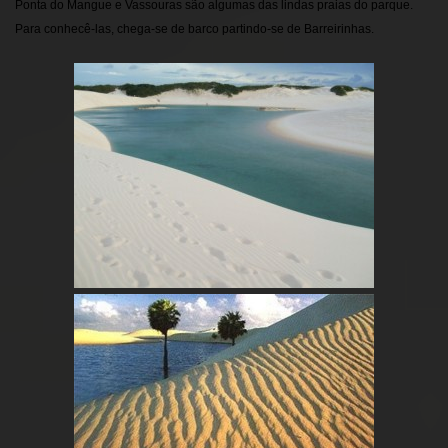
Ponta do Mangue e Vassouras são algumas das lindas praias do parque.
Para conhecê-las, chega-se de barco partindo-se de Barreirinhas.