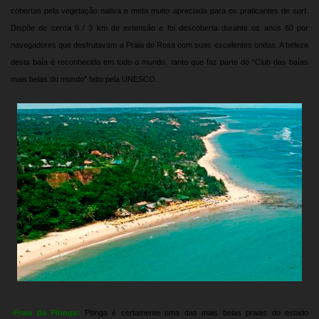
cobertas pela vegetação nativa e meta muito apreciada para os praticantes de surf.
Dispõe de cerca 6 / 3 km de extensão e foi descoberta durante os anos 60 por
navegadores que desfrutavam a Praia do Rosa com suas excelentes ondas. A beleza
desta baía é reconhecida em todo o mundo, tanto que faz parte do “Club das baías
mais belas do mundo” feito pela UNESCO.
-Praia da Pitinga:
Pitinga é certamente uma das mais belas praias do estado