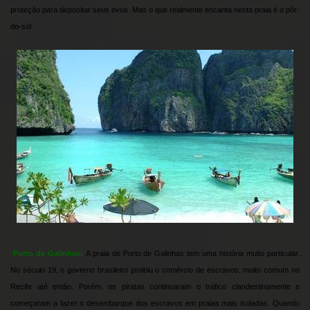
proteção para depositar seus ovos. Mas o que realmente encanta nesta praia é o pôr-
do-sol.
-Porto de Galinhas:
A praia de Porto de Galinhas tem uma história muito particular.
No século 19, o governo brasileiro proibiu o comércio de escravos, muito comum no
Recife até então. Porém, os piratas continuaram o tráfico clandestinamente e
começaram a fazer o desembarque dos escravos em praias mais isoladas. Quando