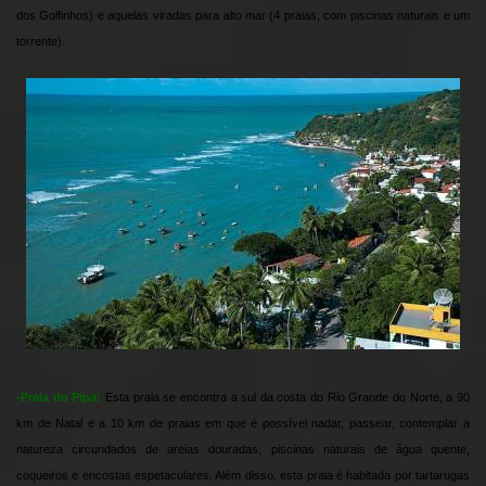
dos Golfinhos) e aquelas viradas para alto mar (4 praias, com piscinas naturais e um
torrente).
-Praia do Pipa:
Esta praia se encontra a sul da costa do Rio Grande do Norte, a 90
km de Natal e a 10 km de praias em que é possível nadar, passear, contemplar a
natureza circundados de areias douradas, piscinas naturais de água quente,
coqueiros e encostas espetaculares. Além disso, esta praia é habitada por tartarugas