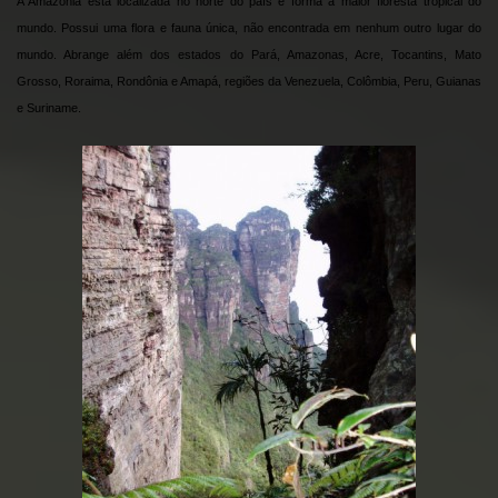
A Amazônia está localizada no norte do país e forma a maior floresta tropical do
mundo. Possui uma flora e fauna única, não encontrada em nenhum outro lugar do
mundo. Abrange além dos estados do Pará, Amazonas, Acre, Tocantins, Mato
Grosso, Roraima, Rondônia e Amapá, regiões da Venezuela, Colômbia, Peru, Guianas
e Suriname.