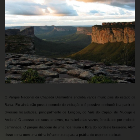
O Parque Nacional da Chapada Diamantina engloba varios municípios do estado da
Bahia. Ele ainda não possui controle de visitação e é possível conhecê-lo a partir de
diversas localidades, principalmente de Lençóis, do Vale do Capão, de Mucugê e
Andaraí. O acesso aos seus atrativos, na maioria das vezes, é realizado por meio de
caminhada. O parque dispõem de uma rica fauna e flora do nordeste brasileiro. Além
disso conta com uma ótima infraestrutura para a prática de esportes radicais.