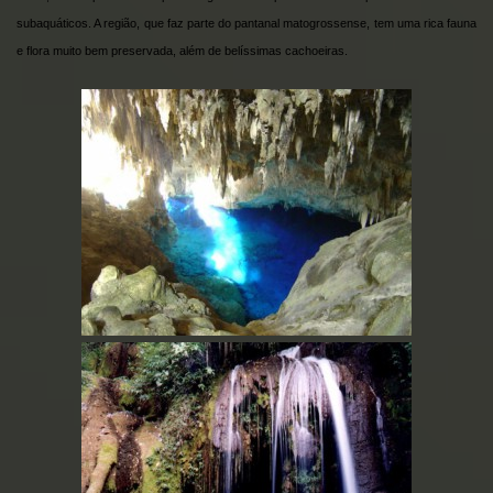
subaquáticos. A região, que faz parte do pantanal matogrossense, tem uma rica fauna
e flora muito bem preservada, além de belíssimas cachoeiras.