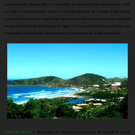
particularmente transparente e é circundado de enormes dunas multicoloridas, onde
do cume é possível apreciar o que os habitantes chamam de “a magia do pôr-do-sol”
e durante a noite de lua cheia o mar transforma-se em um imenso espelho prateado
em que é possível ver a lua dançar na água. O ecossistema desta praia é frágil e por
este motivo uma particular atenção deve ser tomada com as dunas e encostas.
-
Praia do Rosa:
é desenhada em meia-lua e circundada de lagunas e colinas