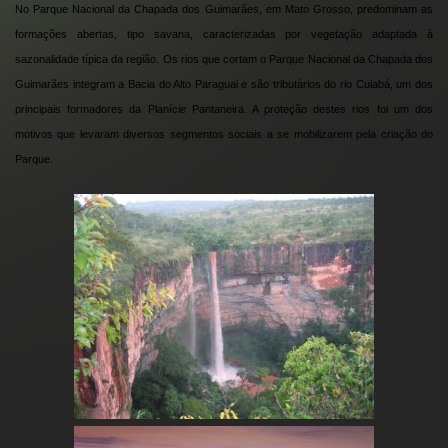
No Parque Nacional da Chapada dos Guimarães, em Mato Grosso, predominam as
formações abertas, tipo savana, caracterizadas por vegetação adaptada à
sazonalidade típica da região.
Os rios que cortam o Parque Nacional da Chapada dos
Guimarães integram a Bacia do Alto Paraguai e são tributários do rio Cuiabá, um dos
principais formadores da Planície Pantaneira. A proteção destes rios foi um dos
motivos que levaram diversos segmentos sociais a se mobilizarem pela criação do
Parque.