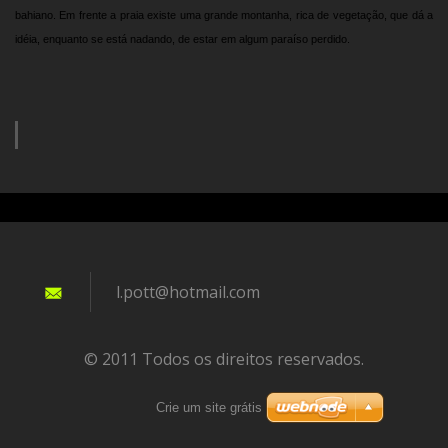
bahiano. Em frente a praia existe uma grande montanha, rica de vegetação, que dá a
idéia, enquanto se está nadando, de estar em algum paraíso perdido.
l.pott@h
otmail.c
om
© 2011 Todos os direitos reservados.
Crie um site grátis