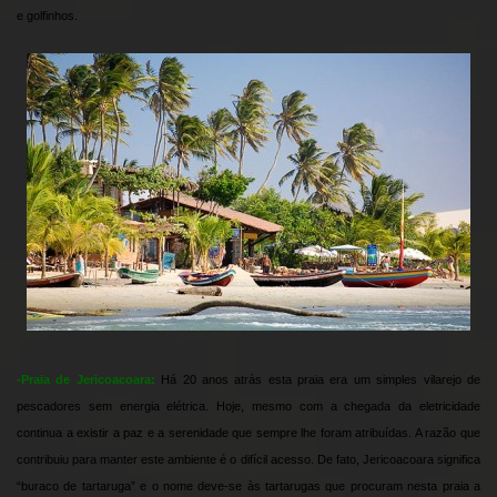
e golfinhos.
-Praia de Jericoacoara:
Há 20 anos atrás esta praia era um simples vilarejo de
pescadores sem energia elétrica. Hoje, mesmo com a chegada da eletricidade
continua a existir a paz e a serenidade que sempre lhe foram atribuídas. A razão que
contribuiu para manter este ambiente é o difícil acesso. De fato, Jericoacoara significa
“buraco de tartaruga” e o nome deve-se às tartarugas que procuram nesta praia a