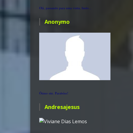
Olá, passando para uma visita, lindo...
Anonymo
Ótimo site. Parabéns!
Andresajesus