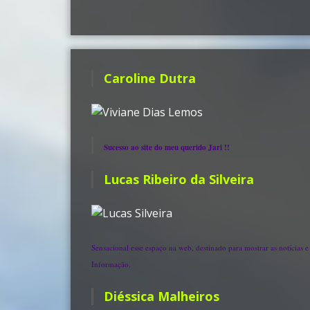
Caroline Dutra
Sucesso ao site do meu querido Jari !!
Lucas Ribeiro da Silveira
Sensacional esse espaço na web, destinado para mostrar as notícias 
Informação.
Diéssica Malheiros