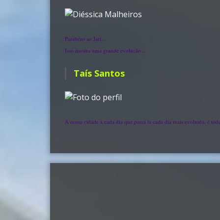
Parabéns ao Jari...
Isso mostra uma grande evolucão...
Taís Santos
A nossa cidade a cada dia que passa ta cada dia mais evoluida, é t