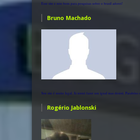
Esse site e mto bom para pesquisas sobre o brasil adorei!
Bruno Machado
Seu site é muito legal. Já tentei fazer um igual mas desisti. Parabéns
Rogério Jablonski