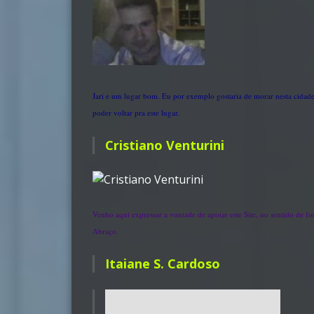
Jari e um lugar bom. Eu por exemplo gostaria de morar nesta cidade
poder voltar pra este lugar.
Cristiano Venturini
Venho aqui expressar a vontade de apoiar este Site, no sentido de fo
Abraço.
Itaiane S. Cardoso