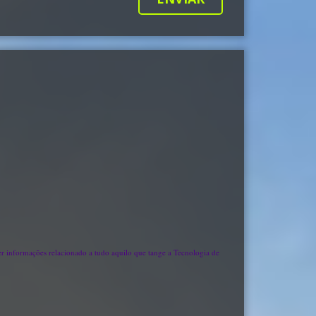
cer informações relacionado a tudo aquilo que tange a Tecnologia de