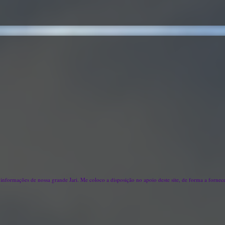
e informações de nossa grande Jari. Me coloco a disposição no apoio deste site, de forma a forne