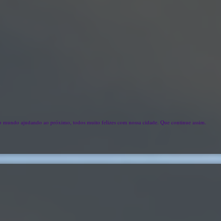
odo mundo ajudando ao próximo, todos muito felizes com nossa cidade. Que continue assim.