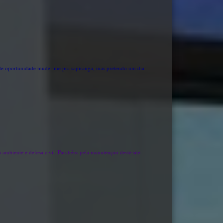
ta de oportunidade mudei-me pra sapiranga, mas pretendo um dia
 ambiente e defesa civil. Parabéns pela manutenção deste site.